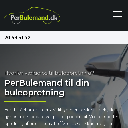
Gå
til
hovedindhold
20 53 51 42
Hvorfor vælge os til buleopretning?
Hvorfor vælge os til buleopretning?
PerBulemand til din
PerBulemand til din
buleopretning
buleopretning
Har du fået buler i bilen? Vi tilbyder en række fordele, der
Har du fået buler i bilen? Vi tilbyder en række fordele, der
gør os til det bedste valg for dig og din bil. Vi er eksperter i
gør os til det bedste valg for dig og din bil. Vi er eksperter i
opretning af buler uden at påføre lakken skader og har
opretning af buler uden at påføre lakken skader og har