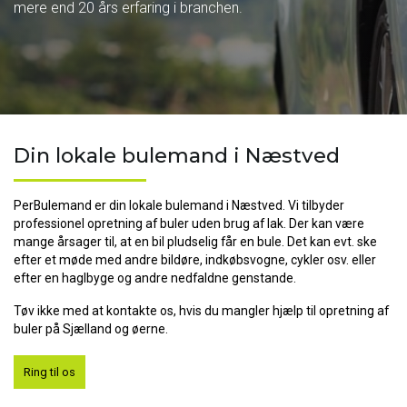
mere end 20 års erfaring i branchen.
mere end 20 års erfaring i branchen.
Din lokale bulemand i Næstved
PerBulemand er din lokale bulemand i Næstved. Vi tilbyder
professionel opretning af buler uden brug af lak. Der kan være
mange årsager til, at en bil pludselig får en bule. Det kan evt. ske
efter et møde med andre bildøre, indkøbsvogne, cykler osv. eller
efter en haglbyge og andre nedfaldne genstande.
Tøv ikke med at kontakte os, hvis du mangler hjælp til opretning af
buler på Sjælland og øerne.
Ring til os