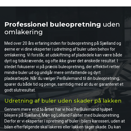
Professionel buleopretning
uden
omlakering
Med over 20 års erfaring inden for buleopretning på Sjælland og
øerne er vi dine eksperter i udretning af buler uden behov for
omlakering. Vi forstår, at udskiftning af pladedele kan være både
dyrt og tidskrævende, og ofte ikke giver det ønskede resultat. I
stedet fokuserer vi på præcis buleopretning, der effektivt retter
mindre buler ud og undgår mere omfattende og dyrt
pladearbejde. Når du vælger PerBulemand til din buleopretning,
sparer du både tid og penge, samtidig med at du er garanteret et
godt slutresultat.
Udretning af buler uden skader på lakken
Gennem mere end to årtier har vi hos PerBulemand hjulpet
bilejere på Sjælland, Møn og Lolland Falster med buleopretning.
Derfor er vi eksperter i opretning af buler i bilers karosseri, uden at
bilen efterfølgende skal lakeres eller lakken tager skade. Du kan